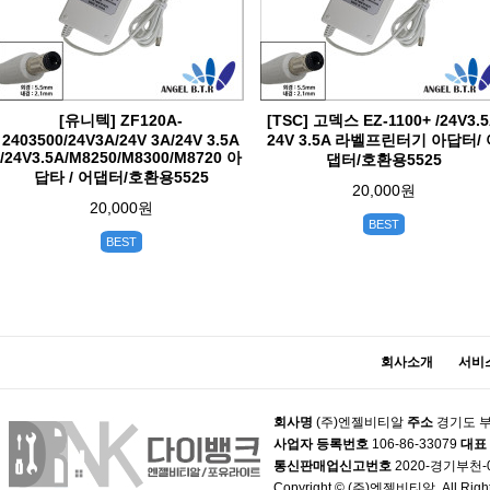
[유니텍] ZF120A-
[TSC] 고덱스 EZ-1100+ /24V3.
2403500/24V3A/24V 3A/24V 3.5A
24V 3.5A 라벨프린터기 아답터/ 
/24V3.5A/M8250/M8300/M8720 아
댑터/호환용5525
답타 / 어댑터/호환용5525
20,000원
20,000원
BEST
BEST
회사소개
서비
회사명
(주)엔젤비티알
주소
경기도 부
사업자 등록번호
106-86-33079
대표
통신판매업신고번호
2020-경기부천-
Copyright © (주)엔젤비티알. All Right