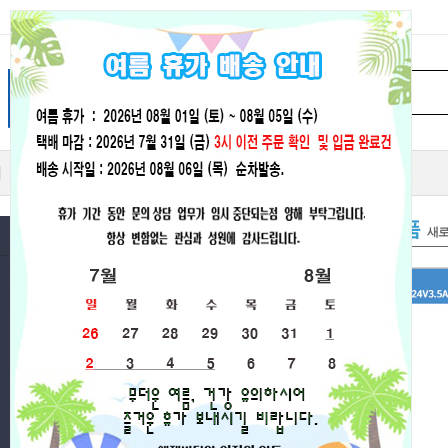
히트상품
추천상품
최신상품
인기상품
할인상품
따끈따끈한
신규상품
새로
카테고리
ALL DIY
후레쉬&라이트/헤드랜턴
라이트배터리&충전기&마운트
전동릴배터리/자전거배터리/
파워뱅크