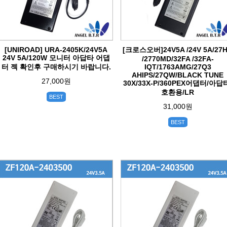
[UNIROAD] URA-2405K/24V5A
[크로스오버]24V5A /24V 5A/27
24V 5A/120W 모니터 아답타 어댑
/2770MD/32FA /32FA-
터 젝 확인후 구매하시기 바랍니다.
IQT/1763AMG/27Q3
AHIPS/27QW/BLACK TUNE
27,000원
30X/33X-P/360PEX어댑터/아답
호환용/LR
BEST
31,000원
BEST