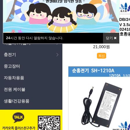
배터리
[ZEBRA]지브라 FSP100-RDB/2
노트북 배터리
4.17A 24V4.17A 100W 24V 3.5
/24V3.5A/GX420T GX42-10241
노트북 아답타 /어댑터
000 프린터어댑터/ 아답타 호환
24
시간 동안 다시 열람하지 않습니다.
닫기
6303
아답타 /어댑터
21,000원
충전기
최신
중고장터
자동차용품
전원 케이블
생활/건강용품