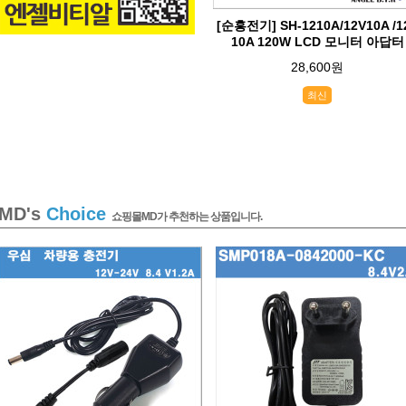
[순흥전기] SH-1210A/12V10A /1
10A 120W LCD 모니터 아답터
28,600원
최신
MD's
Choice
쇼핑몰MD가 추천하는 상품입니다.