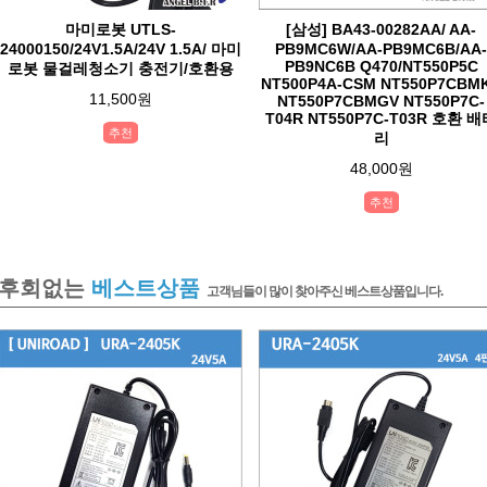
마미로봇 UTLS-
[삼성] BA43-00282AA/ AA-
24000150/24V1.5A/24V 1.5A/ 마미
PB9MC6W/AA-PB9MC6B/AA-
PB9NC6B Q470/NT550P5C
로봇 물걸레청소기 충전기/호환용
NT500P4A-CSM NT550P7CBM
11,500원
NT550P7CBMGV NT550P7C-
T04R NT550P7C-T03R 호환 
추천
리
48,000원
추천
후회없는
베스트상품
고객님들이 많이 찾아주신 베스트상품입니다.