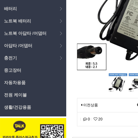
배터리
노트북 배터리
노트북 아답타 /어댑터
아답타 /어댑터
충전기
중고장터
자동차용품
전원 케이블
이전상품
생활/건강용품
0
20