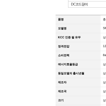
품명
충
S
모델명
KCC 인증 필 유무
상
12
정격전압
8
소비전력
에너지효율등급
상
동일모델의 출시년월
상
제조자
상
제조국
상
크기
상