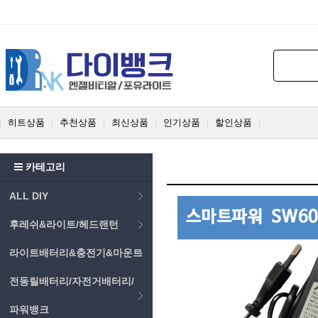
히트상품
추천상품
최신상품
인기상품
할인상품
카테고리
ALL DIY
후레쉬&라이트/헤드랜턴
라이트배터리&충전기&마운트
전동릴배터리/자전거배터리/
파워뱅크