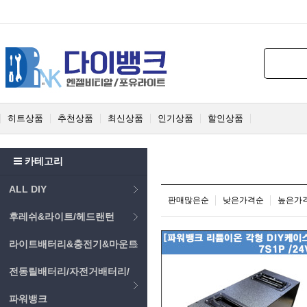
히트상품
추천상품
최신상품
인기상품
할인상품
카테고리
ALL DIY
판매많은순
낮은가격순
높은가
후레쉬&라이트/헤드랜턴
라이트배터리&충전기&마운트
전동릴배터리/자전거배터리/
파워뱅크