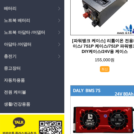
배터리
노트북 배터리
노트북 아답타 /어댑터
[파워뱅크 케이스] 리튬이온 전용
아답타 /어댑터
이스/ 7S1P 케이스/7S1P 파워뱅
DIY케이스/24V용 케이스
충전기
155,000원
중고장터
최신
자동차용품
전원 케이블
생활/건강용품