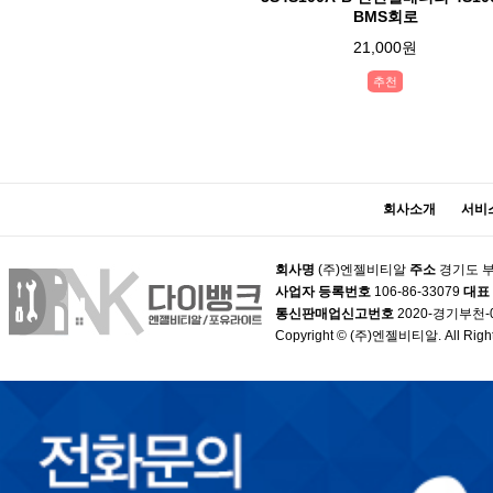
BMS회로
21,000원
추천
회사소개
서비
회사명
(주)엔젤비티알
주소
경기도 부
사업자 등록번호
106-86-33079
대표
통신판매업신고번호
2020-경기부천-
Copyright © (주)엔젤비티알. All Right