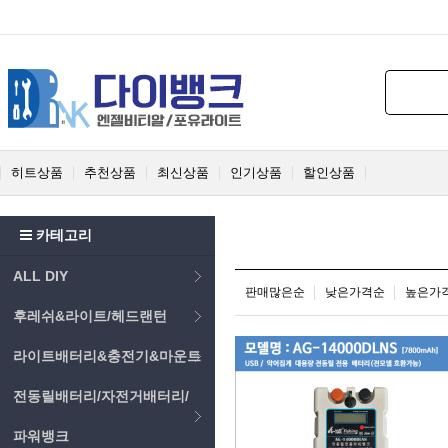
히트상품
추천상품
최신상품
인기상품
할인상품
카테고리
ALL DIY
판매많은순
낮은가격순
높은가
후레쉬&라이트/헤드랜턴
라이트배터리&충전기&마운트
전동릴배터리/자전거배터리/
파워뱅크