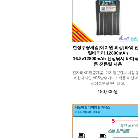
한정수량세일[에이원 피싱]파워 
릴배터리 12800mAh
16.8v12800mAh 선상낚시,바다
등 전동릴 사용
전자파KC인증제품. 디지털콘덴셔내장.
트한디자인.ABS방수케이스적용.해상너
선상침수로부터안전,
190,000원