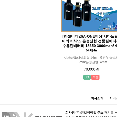
[엔젤비티알/A-ONE피싱]시마노
이와 바낙스 은성신형 전동릴배터
수류탄배터리 18650 3000mah/ 
완제품
시마노릴/다이와릴 14mm /6핀/바낙스
16mm/은성신형14mm
70,000원
HIT
추천
회사소개
서비
회사명
(주)엔젤비티알
주소
경기도 부