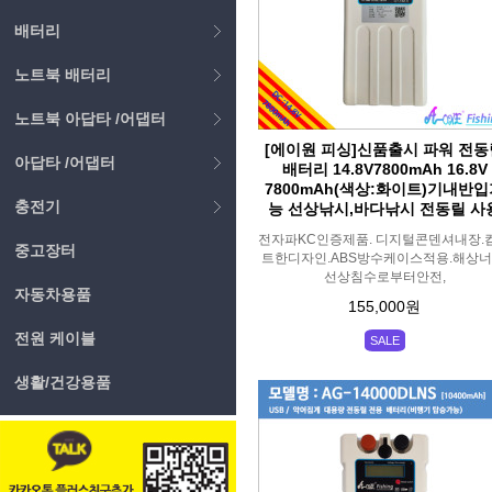
배터리
노트북 배터리
노트북 아답타 /어댑터
[에이원 피싱]신품출시 파워 전동
아답타 /어댑터
배터리 14.8V7800mAh 16.8V
7800mAh(색상:화이트)기내반
충전기
능 선상낚시,바다낚시 전동릴 사
전자파KC인증제품. 디지털콘덴셔내장.
중고장터
트한디자인.ABS방수케이스적용.해상너
선상침수로부터안전,
자동차용품
155,000원
전원 케이블
SALE
생활/건강용품