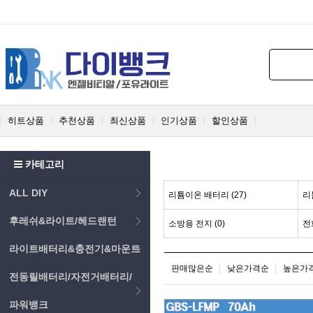
히트상품
추천상품
최신상품
인기상품
할인상품
카테고리
ALL DIY
리튬이온 배터리 (27)
리
후레쉬&라이트/헤드랜턴
소방용 전지 (0)
전
라이트배터리&충전기&마운트
판매많은순
낮은가격순
높은가
전동릴배터리/자전거배터리/
파워뱅크