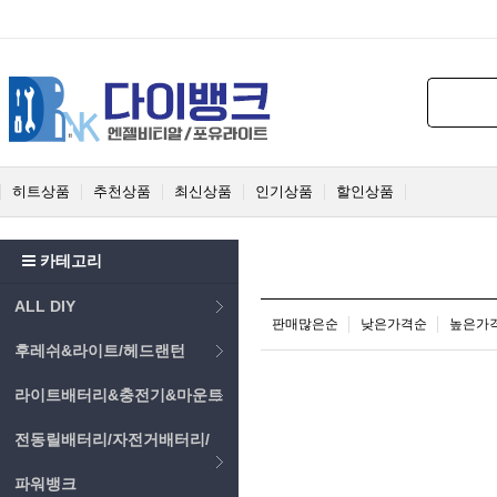
히트상품
추천상품
최신상품
인기상품
할인상품
카테고리
ALL DIY
판매많은순
낮은가격순
높은가
후레쉬&라이트/헤드랜턴
라이트배터리&충전기&마운트
전동릴배터리/자전거배터리/
파워뱅크