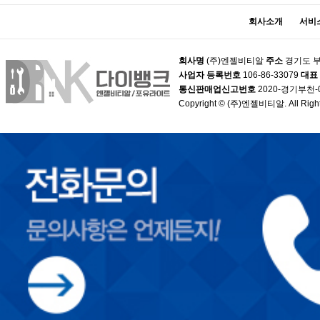
회사소개
서비
회사명
(주)엔젤비티알
주소
경기도 부
사업자 등록번호
106-86-33079
대표
통신판매업신고번호
2020-경기부천-
Copyright © (주)엔젤비티알. All Right