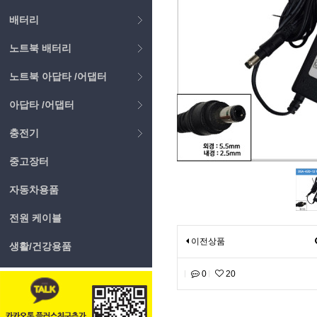
배터리
노트북 배터리
노트북 아답타 /어댑터
아답타 /어댑터
충전기
중고장터
자동차용품
전원 케이블
이전상품
생활/건강용품
0
20