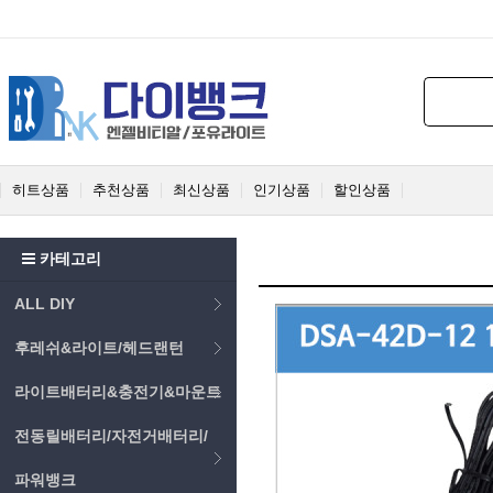
히트상품
추천상품
최신상품
인기상품
할인상품
카테고리
ALL DIY
후레쉬&라이트/헤드랜턴
라이트배터리&충전기&마운트
전동릴배터리/자전거배터리/
파워뱅크