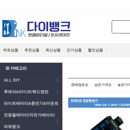
히트상품
추천상품
최신상품
인기상품
할인상품
카테고리
ALL DIY
판매많은순
낮은가격순
높은가
후레쉬&라이트/헤드랜턴
라이트배터리&충전기&마운트
전동릴배터리/자전거배터리/
파워뱅크