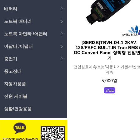
배터리
노트북 배터리
노트북 아답타 /어댑터
[SERI2B]TRVH-D4-1.2KAV-
아답타 /어댑터
12S/PBFC BUILT-IN True RMS 
DC Convert Panel 장착형 전압
기
충전기
전압실효계측/로봇/자동화기기센서/엔코
중고장터
계측
5,000원
자동차용품
SALE
전원 케이블
생활/건강용품